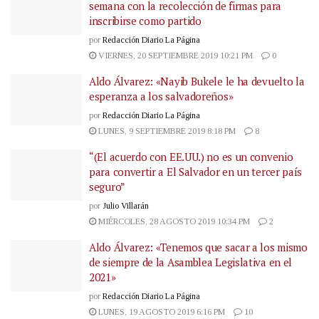
semana con la recolección de firmas para
inscribirse como partido
por
Redacción Diario La Página
VIERNES, 20 SEPTIEMBRE 2019 10:21 PM
0
Aldo Álvarez: «Nayib Bukele le ha devuelto la
esperanza a los salvadoreños»
por
Redacción Diario La Página
LUNES, 9 SEPTIEMBRE 2019 8:18 PM
8
“(El acuerdo con EE.UU.) no es un convenio
para convertir a El Salvador en un tercer país
seguro”
por
Julio Villarán
MIÉRCOLES, 28 AGOSTO 2019 10:34 PM
2
Aldo Álvarez: «Tenemos que sacar a los mismo
de siempre de la Asamblea Legislativa en el
2021»
por
Redacción Diario La Página
LUNES, 19 AGOSTO 2019 6:16 PM
10