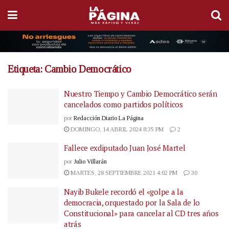
Etiqueta:
Cambio Democrático
Nuestro Tiempo y Cambio Democrático serán
cancelados como partidos políticos
por
Redacción Diario La Página
DOMINGO, 14 ABRIL 2024 8:35 PM
2
Fallece exdiputado Juan José Martel
por
Julio Villarán
MARTES, 28 SEPTIEMBRE 2021 4:02 PM
30
Nayib Bukele recordó el «golpe a la
democracia, orquestado por la Sala de lo
Constitucional» para cancelar al CD tres años
atrás