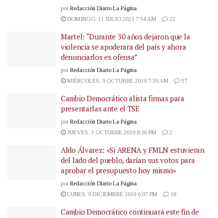
por
Redacción Diario La Página
DOMINGO, 11 JULIO 2021 7:54 AM
22
Martel: “Durante 30 años dejaron que la
violencia se apoderara del país y ahora
denunciarlos es ofensa”
por
Redacción Diario La Página
MIÉRCOLES, 9 OCTUBRE 2019 7:30 AM
57
Cambio Democrático alista firmas para
presentarlas ante el TSE
por
Redacción Diario La Página
JUEVES, 3 OCTUBRE 2019 8:36 PM
2
Aldo Álvarez: «Si ARENA y FMLN estuvieran
del lado del pueblo, darían sus votos para
aprobar el presupuesto hoy mismo»
por
Redacción Diario La Página
LUNES, 9 DICIEMBRE 2019 6:07 PM
18
Cambio Democrático continuará este fin de