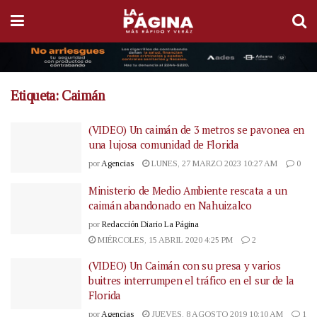
Etiqueta:
Caimán
(VIDEO) Un caimán de 3 metros se pavonea en
una lujosa comunidad de Florida
por
Agencias
LUNES, 27 MARZO 2023 10:27 AM
0
Ministerio de Medio Ambiente rescata a un
caimán abandonado en Nahuizalco
por
Redacción Diario La Página
MIÉRCOLES, 15 ABRIL 2020 4:25 PM
2
(VIDEO) Un Caimán con su presa y varios
buitres interrumpen el tráfico en el sur de la
Florida
por
Agencias
JUEVES, 8 AGOSTO 2019 10:10 AM
1