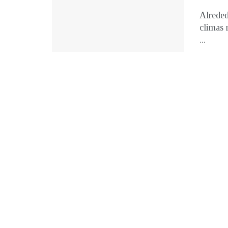
Alreded
climas 
...