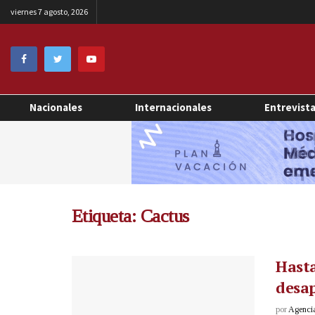
viernes 7 agosto, 2026
Nacionales
Internacionales
Entrevist
Etiqueta:
Cactus
Hasta
desap
por
Agenci