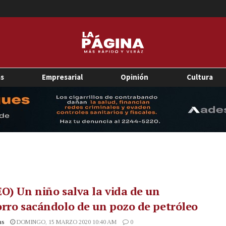
as
Empresarial
Opinión
Cultura
O) Un niño salva la vida de un
rro sacándolo de un pozo de petróleo
as
DOMINGO, 15 MARZO 2020 10:40 AM
0