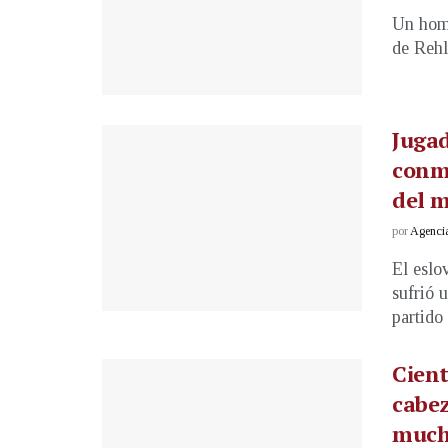
Un homb
de Rehli
Jugad
conmo
del 
por
Agenci
El eslo
sufrió 
partido 
Cient
cabez
much