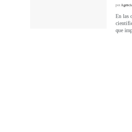
por
Agenci
En las 
científ
que impl