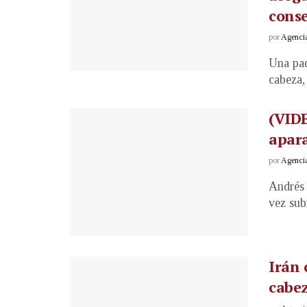
conse
por
Agenci
Una paq
cabeza,
(VIDE
apara
por
Agenci
Andrés 
vez sub
Irán 
cabe