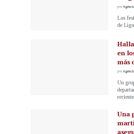
por
Agenci
Los fes
de Ligu
Hall
en lo
más d
por
Agenci
Un grup
departa
recient
Una 
marti
asegu