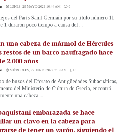
as
LUNES, 29 MAYO 2023 10:44 AM
0
tejos del París Saint Germain por su título número 11
e 1 duraron poco tiempo a causa del ...
an una cabeza de mármol de Hércules
s restos de un barco naufragado hace
e 2.000 años
as
MIÉRCOLES, 22 JUNIO 2022 7:39 AM
0
o de buzos del Eforato de Antigüedades Subacuáticas,
mento del Ministerio de Cultura de Grecia, encontró
emente una cabeza ...
paquistaní embarazada se hace
llar un clavo en la cabeza para
rarse de tener un varón, siguiendo el