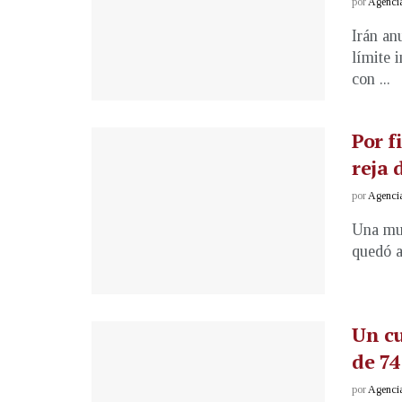
por
Agenci
Irán an
límite 
con ...
Por f
reja 
por
Agenci
Una muj
quedó at
Un cu
de 74
por
Agenci