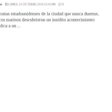
as
LUNES, 21 OCTUBRE 2019 12:33 PM
0
costas estadounidenses de la ciudad que nunca duerme,
icos marinos descubrieron un insólito acontecimiento
ica a un ...