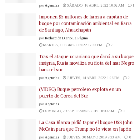
por
Agencias
SÁBADO, 16 ABRIL 2022 10:02 AM
1
Imponen $5 millones de fianza a capitán de
buque por contaminación ambiental en Barra
de Santiago, Ahuachapán
por
Redacción Diario La Página
MARTES, 1 FEBRERO 2022 12:33 PM
7
Tras el ataque ucraniano que dañó a su buque
insignia, Rusia moviliza su flota del mar Negro
hacia el sur
por
Agencias
JUEVES, 14 ABRIL 2022 1:26 PM
2
(VIDEO) Buque petrolero explota en un
puerto de Corea del Sur
por
Agencias
DOMINGO, 29 SEPTIEMBRE 2019 10:00 AM
0
La Casa Blanca pidió tapar el buque USS John
McCain para que Trump no lo viera en Japón
por
Agencias
JUEVES, 30 MAYO 2019 9:33 AM
0