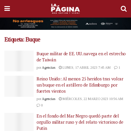
Etiqueta:
Buque
Buque militar de EE. UU. navega en el estrecho
de Taiwán
por
Agencias
LUNES, 17 ABRIL 2023 7:45 AM
1
Reino Unido: Al menos 25 heridos tras volcar
un buque en el astillero de Edimburgo por
fuertes vientos
por
Agencias
MIÉRCOLES, 22 MARZO 2023 10:56 AM
0
En el fondo del Mar Negro quedó parte del
orgullo militar ruso y del relato victorioso de
Putin