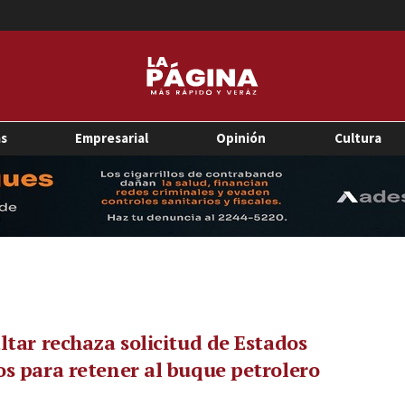
as
Empresarial
Opinión
Cultura
ltar rechaza solicitud de Estados
s para retener al buque petrolero