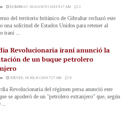
as
DOMINGO, 18 AGOSTO 2019 9:17 AM
2
erno del territorio británico de Gibraltar rechazó este
 una solicitud de Estados Unidos para retener al
o iraní ...
ia Revolucionaria iraní anunció la
tación de un buque petrolero
njero
as
JUEVES, 18 JULIO 2019 7:27 AM
0
dia Revolucionaria del régimen persa anunció este
que se apoderó de un "petrolero extranjero" que, según
 ...