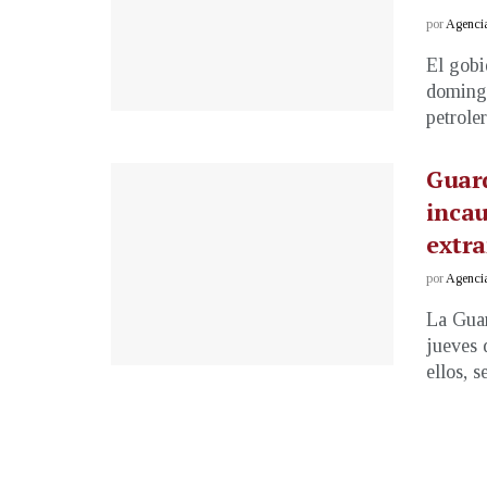
por
Agenci
El gobi
domingo
petroler
Guard
incau
extra
por
Agenci
La Guar
jueves 
ellos, se