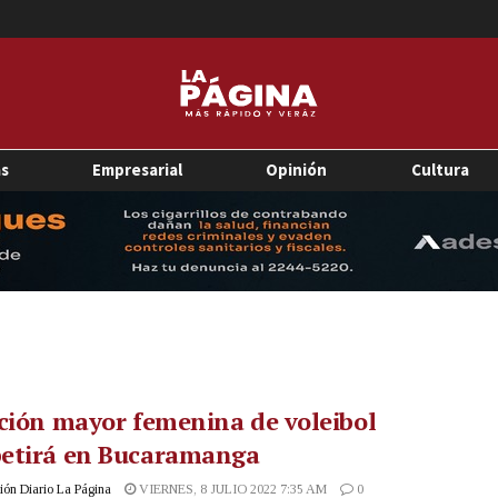
as
Empresarial
Opinión
Cultura
ción mayor femenina de voleibol
etirá en Bucaramanga
ón Diario La Página
VIERNES, 8 JULIO 2022 7:35 AM
0