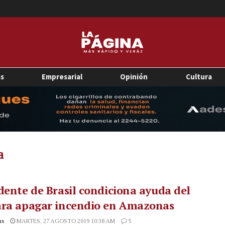
as
Empresarial
Opinión
Cultura
a
dente de Brasil condiciona ayuda del
ara apagar incendio en Amazonas
as
MARTES, 27 AGOSTO 2019 10:38 AM
5