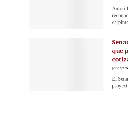
Autorid
reconoc
carpinte
Senad
que p
cotiz
por
Agenci
El Sena
proyect