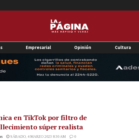
as
Empresarial
Opinión
Cultura
ica en TikTok por filtro de
lecimiento súper realista
as
SÁBADO, 4 MARZO 2023 8:30 AM
0