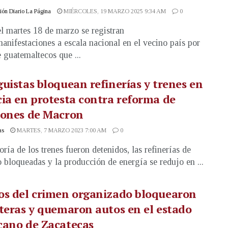
ón Diario La Página
MIÉRCOLES, 19 MARZO 2025 9:34 AM
0
l martes 18 de marzo se registran
manifestaciones a escala nacional en el vecino país por
e guatemaltecos que ...
uistas bloquean refinerías y trenes en
ia en protesta contra reforma de
iones de Macron
as
MARTES, 7 MARZO 2023 7:00 AM
0
ría de los trenes fueron detenidos, las refinerías de
o bloqueadas y la producción de energía se redujo en ...
os del crimen organizado bloquearon
teras y quemaron autos en el estado
cano de Zacatecas