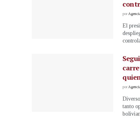
cont
por
Agenci
El pres
desplie
controla
Segui
carre
quien
por
Agenci
Diverso
tanto o
bolivian