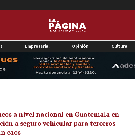
as
Empresarial
Opinión
Cultura
eos a nivel nacional en Guatemala en
ción a seguro vehicular para terceros
an caos