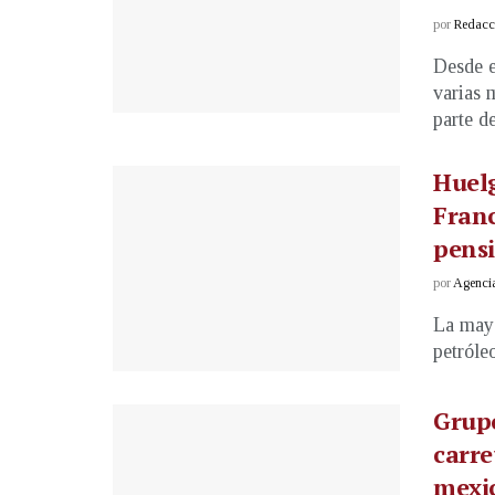
por
Redacci
Desde e
varias 
parte d
Huelg
Franc
pens
por
Agenci
La mayo
petróle
Grup
carre
mexi