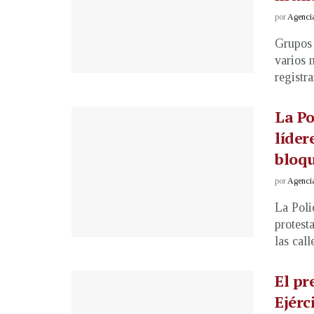
por
Agenci
Grupos 
varios 
registra
La Po
líder
bloqu
por
Agenci
La Poli
protest
las calle
El pr
Ejérc