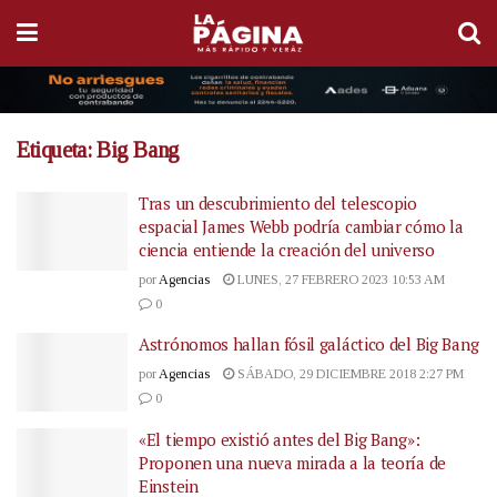
Etiqueta:
Big Bang
Tras un descubrimiento del telescopio
espacial James Webb podría cambiar cómo la
ciencia entiende la creación del universo
por
Agencias
LUNES, 27 FEBRERO 2023 10:53 AM
0
Astrónomos hallan fósil galáctico del Big Bang
por
Agencias
SÁBADO, 29 DICIEMBRE 2018 2:27 PM
0
«El tiempo existió antes del Big Bang»:
Proponen una nueva mirada a la teoría de
Einstein