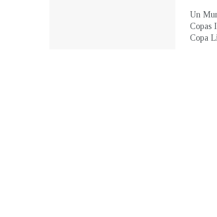
Un Mund
Copas I
Copa Li