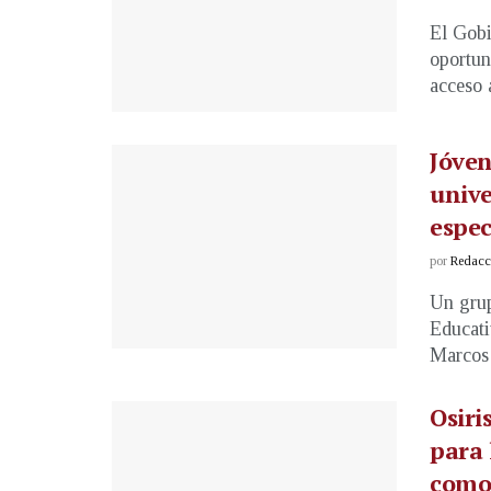
El Gobi
oportun
acceso a
Jóven
unive
espec
por
Redacci
Un grup
Educati
Marcos 
Osiri
para
como 