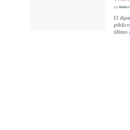
por
Redacci
El dipu
público
último a