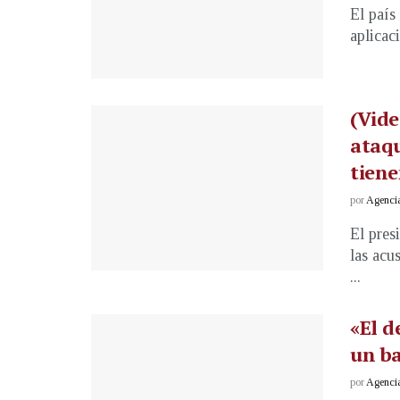
El país
aplicac
(Vide
ataqu
tiene
por
Agenci
El pres
las acu
...
«El d
un ba
por
Agenci