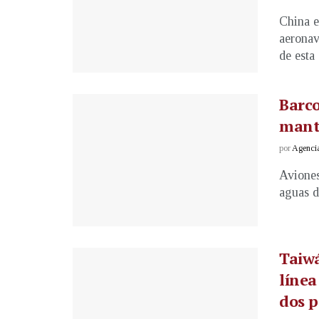
China e
aeronav
de esta .
Barco
mant
por
Agenci
Aviones
aguas d
Taiwá
línea
dos p