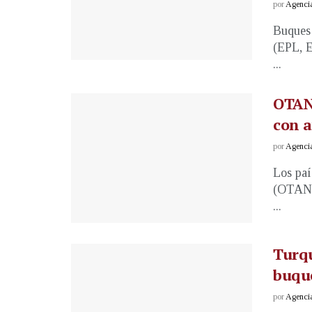
por
Agenci
Buques 
(EPL, E
...
OTAN 
con a
por
Agenci
Los paí
(OTAN) 
...
Turqu
buque
por
Agenci