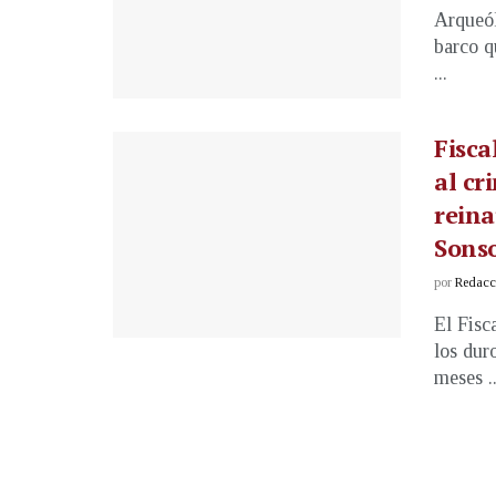
Arqueól
barco q
...
Fisc
al c
reina
Sons
por
Redacci
El Fisc
los dur
meses ..