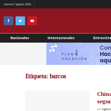
viernes 7 agosto, 2026
Nacionales
Internacionales
Entrevist
Etiqueta:
barcos
China
segun
por
Agenci