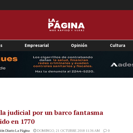
as
Empresarial
Opinión
Cultura
la judicial por un barco fantasma
ido en 1770
ón Diario La Página
DOMINGO, 21 OCTUBRE 2018 11:36 AM
0