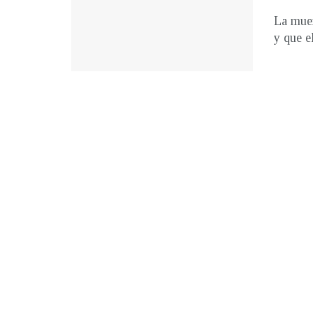
La muer
y que e