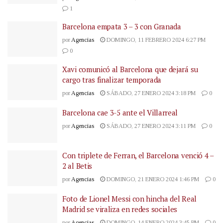
1
Barcelona empata 3 – 3 con Granada
por
Agencias
DOMINGO, 11 FEBRERO 2024 6:27 PM
0
Xavi comunicó al Barcelona que dejará su
cargo tras finalizar temporada
por
Agencias
SÁBADO, 27 ENERO 2024 3:18 PM
0
Barcelona cae 3-5 ante el Villarreal
por
Agencias
SÁBADO, 27 ENERO 2024 3:11 PM
0
Con triplete de Ferran, el Barcelona venció 4 –
2 al Betis
por
Agencias
DOMINGO, 21 ENERO 2024 1:46 PM
0
Foto de Lionel Messi con hincha del Real
Madrid se viraliza en redes sociales
por
Agencias
DOMINGO, 14 ENERO 2024 3:45 PM
0