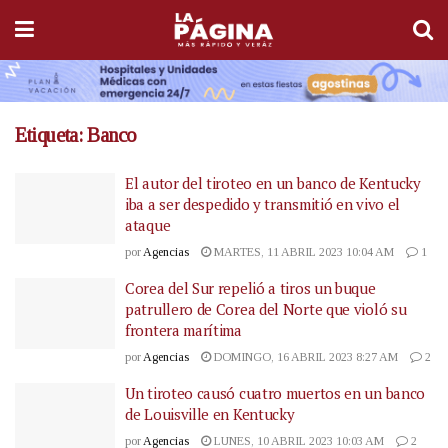
Etiqueta:
Banco
El autor del tiroteo en un banco de Kentucky
iba a ser despedido y transmitió en vivo el
ataque
por
Agencias
MARTES, 11 ABRIL 2023 10:04 AM
1
Corea del Sur repelió a tiros un buque
patrullero de Corea del Norte que violó su
frontera marítima
por
Agencias
DOMINGO, 16 ABRIL 2023 8:27 AM
2
Un tiroteo causó cuatro muertos en un banco
de Louisville en Kentucky
por
Agencias
LUNES, 10 ABRIL 2023 10:03 AM
2