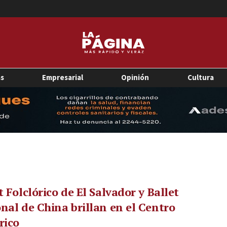
as
Empresarial
Opinión
Cultura
t Folclórico de El Salvador y Ballet
nal de China brillan en el Centro
rico