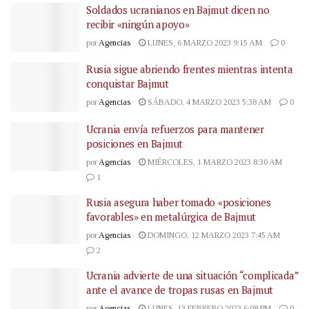
Soldados ucranianos en Bajmut dicen no
recibir «ningún apoyo»
por
Agencias
LUNES, 6 MARZO 2023 9:15 AM
0
Rusia sigue abriendo frentes mientras intenta
conquistar Bajmut
por
Agencias
SÁBADO, 4 MARZO 2023 5:38 AM
0
Ucrania envía refuerzos para mantener
posiciones en Bajmut
por
Agencias
MIÉRCOLES, 1 MARZO 2023 8:30 AM
1
Rusia asegura haber tomado «posiciones
favorables» en metalúrgica de Bajmut
por
Agencias
DOMINGO, 12 MARZO 2023 7:45 AM
2
Ucrania advierte de una situación “complicada”
ante el avance de tropas rusas en Bajmut
por
Agencias
LUNES, 13 FEBRERO 2023 6:08 PM
0