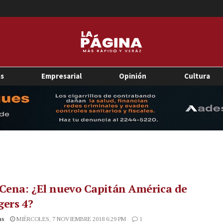
as
Empresarial
Opinión
Cultura
Cena: ¿El nuevo Capitán América de
ers 4?
as
MIÉRCOLES, 7 NOVIEMBRE 2018 6:29 PM
1