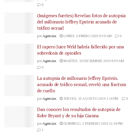
0
(Imágenes fuertes) Revelan fotos de autopsia
del millonario Jeffrey Epstein acusado de
tráfico sexual
por
Agencias
LUNES, 6 ENERO 2020 9:19 AM
0
El rapero Juice Wrld habría fallecido por una
sobredosis de opioides
por
Agencias
MARTES, 10 DICIEMBRE 2019 8:59 AM
0
La autopsia de millonario Jeffrey Epstein.
acusado de tráfico sexual, reveló una fractura
de cuello
por
Agencias
JUEVES, 15 AGOSTO 2019 1:14 PM
0
Dan conocer los resultados de autopsia de
Kobe Bryant y de su hija Gianna
por
Agencias
DOMINGO, 2 FEBRERO 2020 12:18 PM
1