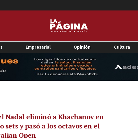
as
Empresarial
Opinión
Cultura
el Nadal eliminó a Khachanov en
o sets y pasó a los octavos en el
ralian Open