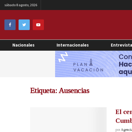
sábado 8 agosto, 2026
Nacionales
Internacionales
Entrevist
Etiqueta:
Ausencias
El ce
Cumb
por
Agenci