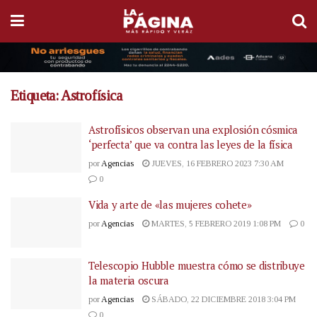
Etiqueta:
Astrofísica
Astrofísicos observan una explosión cósmica
‘perfecta’ que va contra las leyes de la física
por
Agencias
JUEVES, 16 FEBRERO 2023 7:30 AM
0
Vida y arte de «las mujeres cohete»
por
Agencias
MARTES, 5 FEBRERO 2019 1:08 PM
0
Telescopio Hubble muestra cómo se distribuye
la materia oscura
por
Agencias
SÁBADO, 22 DICIEMBRE 2018 3:04 PM
0