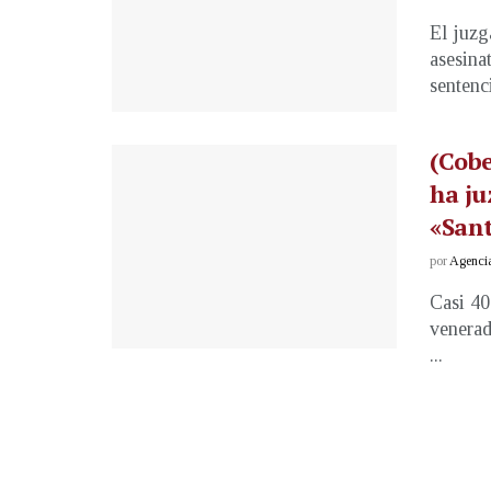
El juzg
asesina
sentenci
(Cobe
ha ju
«San
por
Agenci
Casi 40
venerad
...