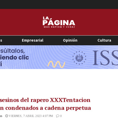
as
Empresarial
Opinión
Cultura
sesinos del rapero XXXTentacion
on condenados a cadena perpetua
as
VIERNES, 7 ABRIL 2023 4:07 PM
0