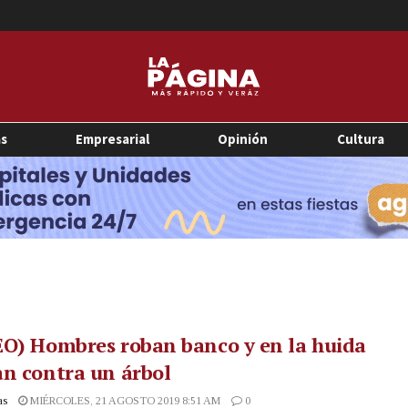
as
Empresarial
Opinión
Cultura
O) Hombres roban banco y en la huida
n contra un árbol
as
MIÉRCOLES, 21 AGOSTO 2019 8:51 AM
0