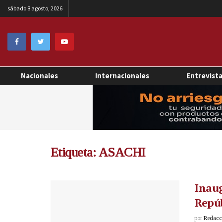
sábado 8 agosto, 2026
Nacionales
Internacionales
Entrevist
Etiqueta:
ASACHI
Inaug
Repúb
por
Redacci