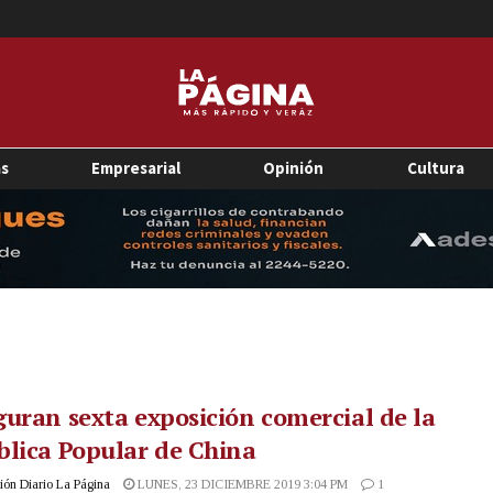
as
Empresarial
Opinión
Cultura
uran sexta exposición comercial de la
lica Popular de China
ón Diario La Página
LUNES, 23 DICIEMBRE 2019 3:04 PM
1