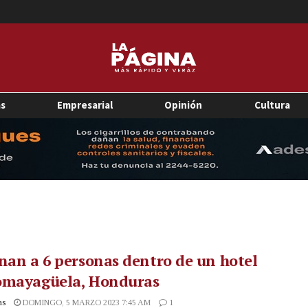
as
Empresarial
Opinión
Cultura
nan a 6 personas dentro de un hotel
omayagüela, Honduras
as
DOMINGO, 5 MARZO 2023 7:45 AM
1