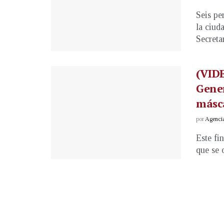
Seis pe
la ciud
Secretar
(VIDE
Gene
másc
por
Agenci
Este fi
que se 