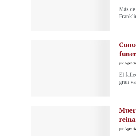
Más de 
Franklin
Conoc
funer
por
Agenci
El fall
gran va
Muere
reina
por
Agenci