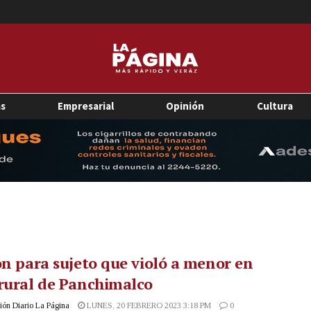
as
Empresarial
Opinión
Cultura
ón para sujeto que violó a menor en
rural de Panchimalco
ón Diario La Página
LUNES, 20 FEBRERO 2023 3:18 PM
0