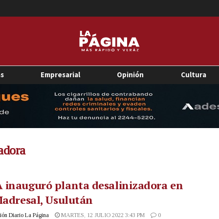
as
Empresarial
Opinión
Cultura
adora
 inauguró planta desalinizadora en
Madresal, Usulután
ón Diario La Página
MARTES, 12 JULIO 2022 3:43 PM
0