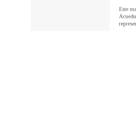
Este ma
Acueduc
represen