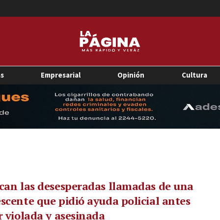
as
Empresarial
Opinión
Cultura
can las desesperadas llamadas de una
scente que pidió ayuda policial antes
r violada y asesinada