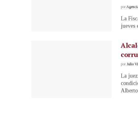
por
Agenci
La Fisc
jueves 
Alca
corru
por
Julio V
La juez
condici
Alberto 