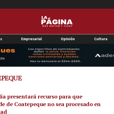
as
Empresarial
Opinión
Cultura
EPEQUE
lía presentará recurso para que
de de Coatepeque no sea procesado en
tad