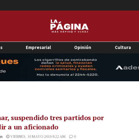
as
Empresarial
Opinión
Cultura
r, suspendido tres partidos por
ir a un aficionado
as
VIERNES, 10 MAYO 2019 8:22 AM
0