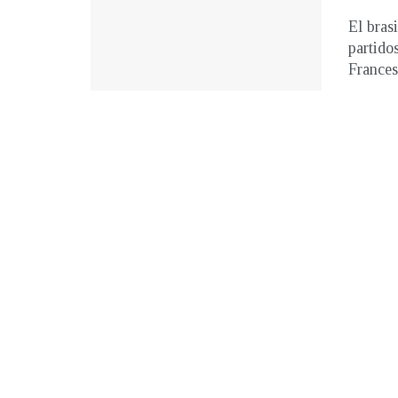
El bras
partido
Francesa