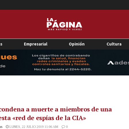
as
Empresarial
Opinión
Cultura
 condena a muerte a miembros de una
sta «red de espías de la CIA»
as
LUNES, 22 JULIO 2019 11:06 AM
0