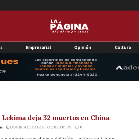
as
Empresarial
Opinión
Cultura
 Lekima deja 32 muertos en China
as
DOMINGO, 11 AGOSTO 2019 3:01 PM
0