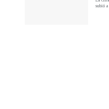
La cifr
subió a