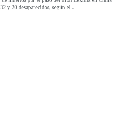
a de muertos por el paso del tifón Lekima en China
 32 y 20 desaparecidos, según el ...