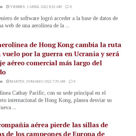
as
VIERNES, 1 ABRIL 2022 8:32 AM
0
niero de software logró acceder a la base de datos de
na web de una aerolínea de la ...
erolínea de Hong Kong cambia la ruta
 vuelo por la guerra en Ucrania y será
aje aéreo comercial más largo del
do
as
MARTES, 29 MARZO 2022 7:35 AM
0
línea Cathay Pacific, con su sede principal en el
rto internacional de Hong Kong, planea desviar su
ueva ...
ompañía aérea pierde las sillas de
s de los campeones de Europa de