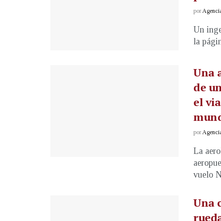
por
Agenci
Un inge
la pági
Una a
de un
el vi
mun
por
Agenci
La aero
aeropue
vuelo N
Una c
rueda