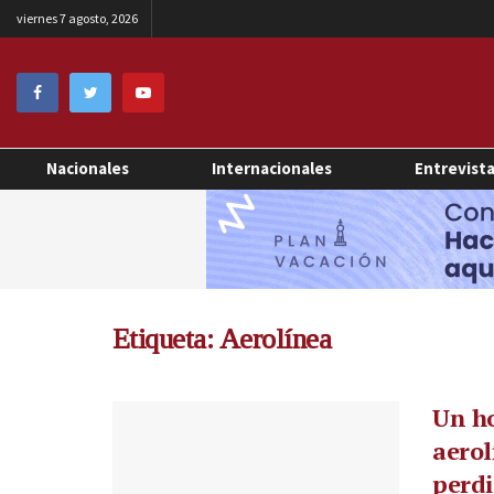
viernes 7 agosto, 2026
Nacionales
Internacionales
Entrevist
Etiqueta:
Aerolínea
Un ho
aerol
perd