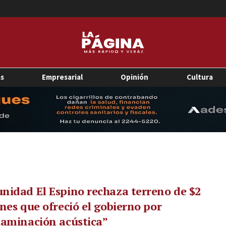
as
Empresarial
Opinión
Cultura
idad El Espino rechaza terreno de $2
nes que ofreció el gobierno por
taminación acústica”