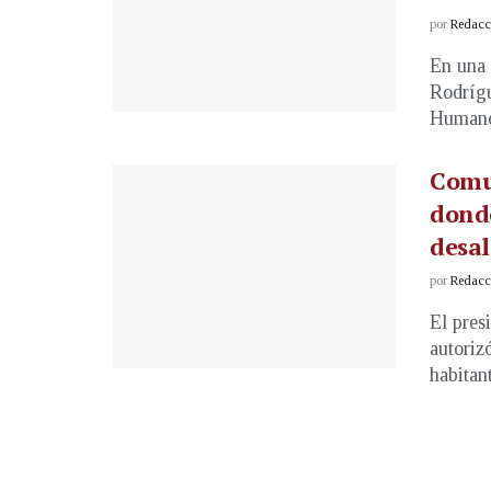
por
Redacci
En una 
Rodrígu
Humanos
Comu
donde
desal
por
Redacci
El pres
autoriz
habitant