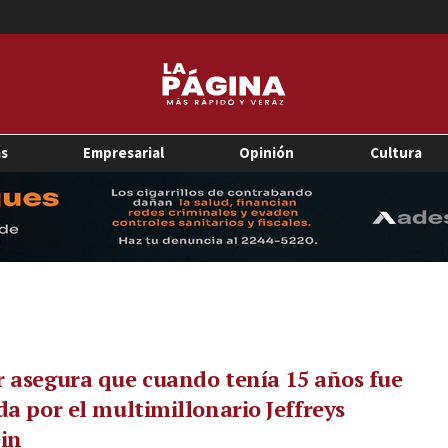
as
Empresarial
Opinión
Cultura
 asegura que cuando tenía 15 años fue
da por el multimillonario Jeffreys
in