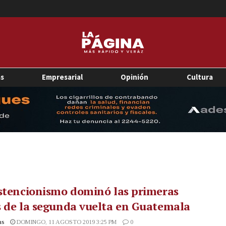
as
Empresarial
Opinión
Cultura
stencionismo dominó las primeras
 de la segunda vuelta en Guatemala
as
DOMINGO, 11 AGOSTO 2019 3:25 PM
0