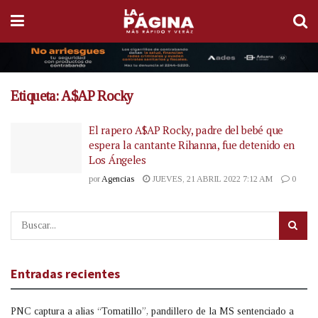
Etiqueta:
A$AP Rocky
El rapero A$AP Rocky, padre del bebé que
espera la cantante Rihanna, fue detenido en
Los Ángeles
por
Agencias
JUEVES, 21 ABRIL 2022 7:12 AM
0
Entradas recientes
PNC captura a alias “Tomatillo”, pandillero de la MS sentenciado a