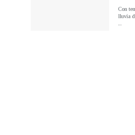
Con tem
lluvia 
...