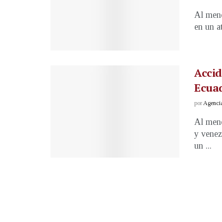
Al meno
en un at
Accid
Ecua
por
Agenci
Al meno
y venez
un ...