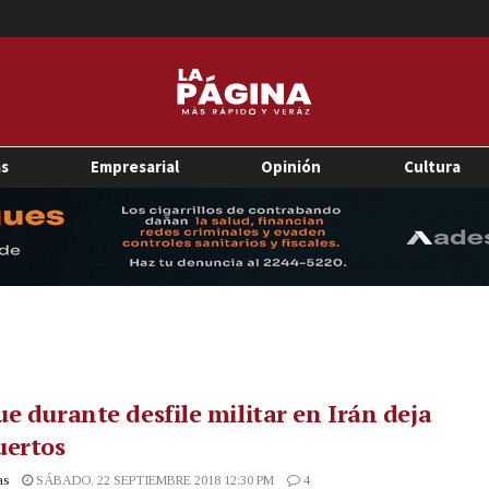
as
Empresarial
Opinión
Cultura
e durante desfile militar en Irán deja
uertos
as
SÁBADO, 22 SEPTIEMBRE 2018 12:30 PM
4