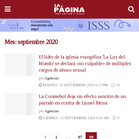
Mes:
septiembre 2020
El líder de la iglesia evangélica ‘La Luz del
Mundo’ se declara «no culpable» de múltiples
cargos de abuso sexual
por
Agencias
MARTES, 15 SEPTIEMBRE 2020 6:17 PM
16
La Conmebol deja sin efecto sanción de un
partido en contra de Lionel Messi
por
Agencias
VIERNES, 11 SEPTIEMBRE 2020 9:26 AM
0
1
…
97
98