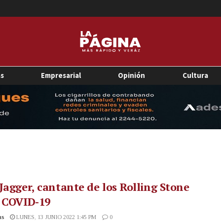
as
Empresarial
Opinión
Cultura
Jagger, cantante de los Rolling Stone
e COVID-19
as
LUNES, 13 JUNIO 2022 1:45 PM
0