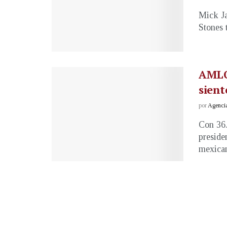
Mick Ja
Stones 
AMLO 
sient
por
Agenci
Con 36.
preside
mexican