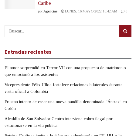
Caribe
por
Agencias
LUNES, 16 MAYO 2022 10:42 AM
0
Entradas recientes
El amor sorprendió en Terror VII con una propuesta de matrimonio
que emocionó a los asistentes
Vicepresidente Félix Ulloa fortalece relaciones bilaterales durante
visita oficial a Colombia
Frustan intento de crear una nueva pandilla denominada “Ántrax” en
Colón
Alcaldía de San Salvador Centro interviene cobro ilegal por
estacionarse en la vía pública
Patricia Godínez invita a la diáspora salvadoreña en EE. UU. a la