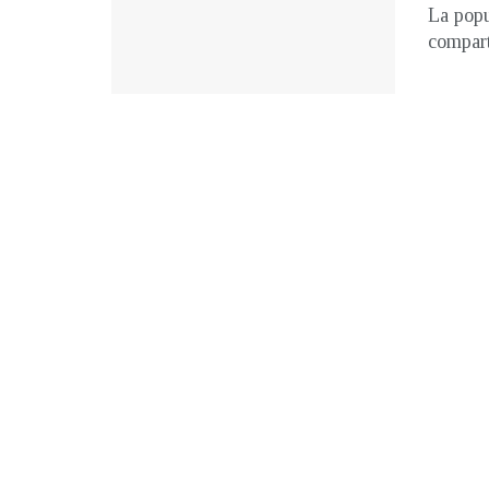
La popu
compart