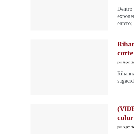
Dentro 
exponen
entero; s
Rihan
corte
por
Agenci
Rihanna
sagacid
(VIDE
color
por
Agenci