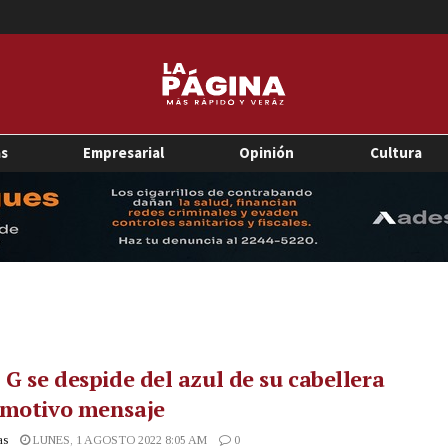
as
Empresarial
Opinión
Cultura
 G se despide del azul de su cabellera
emotivo mensaje
as
LUNES, 1 AGOSTO 2022 8:05 AM
0