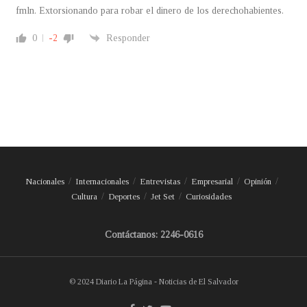
fmln. Extorsionando para robar el dinero de los derechohabientes.
0
-2
Responder
Nacionales
Internacionales
Entrevistas
Empresarial
Opinión
Cultura
Deportes
Jet Set
Curiosidades
Contáctanos: 2246-0616
© 2024 Diario La Página - Noticias de El Salvador